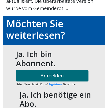
aktualisiert. Die überarbeitete Version
wurde vom Gemeinderat ...
ort
Möchten Sie
en
weiterlesen?
Fussball
Ja. Ich bin
irk
Abonnent.
shockey
stal
Anmelden
Haben Sie noch kein Konto?
Registrieren
Sie sich hier
é
Ja. Ich benötige ein
Abo.