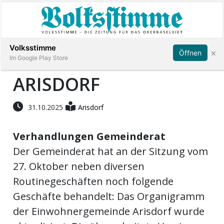
Abonnieren
Anmelden
Volksstimme
×
Öffnen
Im Google Play Store
ARISDORF
Immobilien
31.10.2025
Arisdorf
Veranstaltungen
Verhandlungen Gemeinderat
Der Gemeinderat hat an der Sitzung vom
Stellen
27. Oktober neben diversen
Routinegeschäften noch folgende
E-
Geschäfte behandelt: Das Organigramm
Paper
der Einwohnergemeinde Arisdorf wurde
App