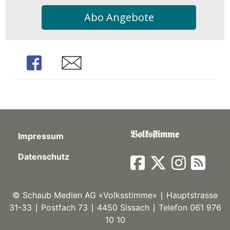
kalender
ks
Abo Angebote
Share
Share
en
Impressum
Datenschutz
©
Schaub Medien AG «Volksstimme» ∣ Hauptstrasse
31-33 ∣ Postfach 73 ∣ 4450 Sissach ∣ Telefon 061 976
10 10