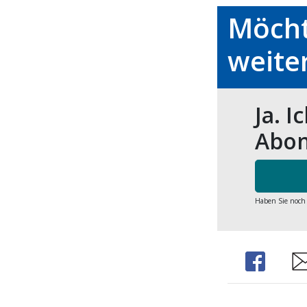
Möcht
weite
Ja. I
Abon
Haben Sie noch
Share
Sh