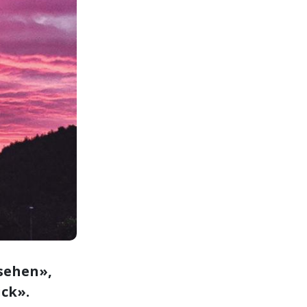
sehen»,
ick».