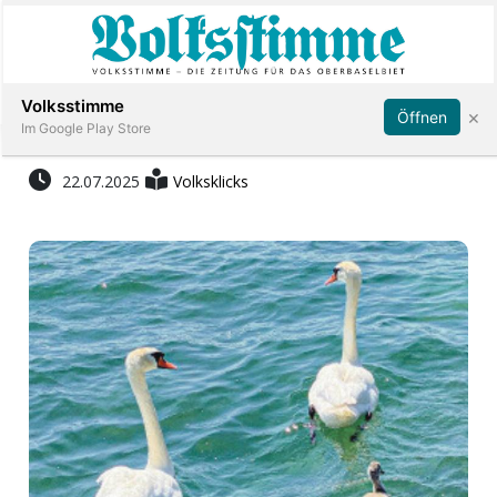
Abonnieren
Anmelden
Volksstimme
×
Öffnen
Im Google Play Store
22.07.2025
Volksklicks
Immobilien
Veranstaltungen
Stellen
E-
Paper
App