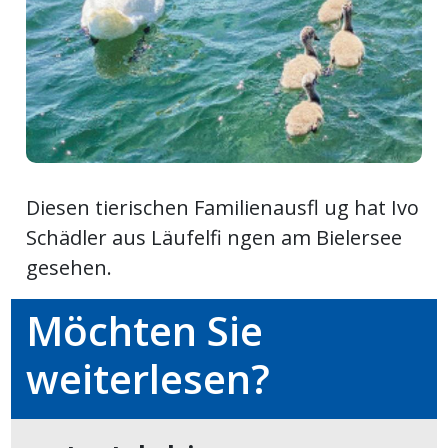
ort
en
Fussball
Diesen tierischen Familienausfl ug hat Ivo
irk
Schädler aus Läufelfi ngen am Bielersee
shockey
gesehen.
stal
Möchten Sie
weiterlesen?
é