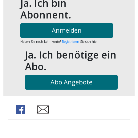
Ja. Ich bin
kalender
ks
Abonnent.
Anmelden
Haben Sie noch kein Konto?
Registrieren
Sie sich hier
en
Ja. Ich benötige ein
Abo.
Abo Angebote
Share
Share