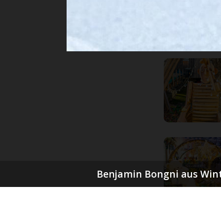
Share
Sh
Benjamin Bongni aus Wint