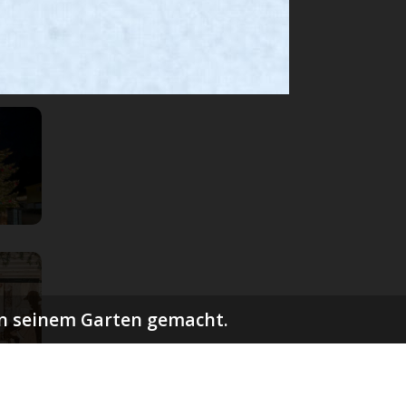
in seinem Garten gemacht.