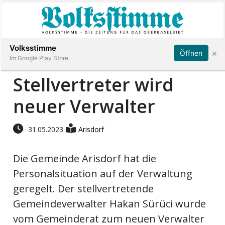
Abonnieren
Anmelden
Volksstimme
×
Öffnen
Im Google Play Store
Stellvertreter wird
neuer Verwalter
Immobilien
Veranstaltungen
31.05.2023
Arisdorf
Die Gemeinde Arisdorf hat die
Stellen
Personalsituation auf der Verwaltung
E-
geregelt. Der stellvertretende
Paper
Gemeindeverwalter Hakan Sürüci wurde
vom Gemeinderat zum neuen Verwalter
App