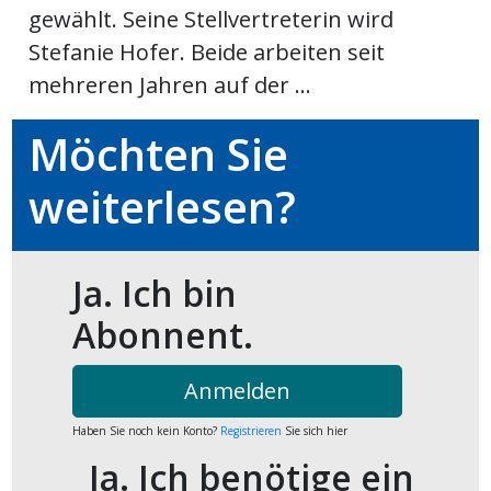
gewählt. Seine Stellvertreterin wird
ort
Stefanie Hofer. Beide arbeiten seit
mehreren Jahren auf der ...
en
Möchten Sie
Fussball
weiterlesen?
irk
shockey
Ja. Ich bin
stal
Abonnent.
Anmelden
é
Haben Sie noch kein Konto?
Registrieren
Sie sich hier
Ja. Ich benötige ein