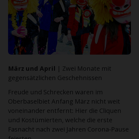
ort
en
Fussball
März und April
| Zwei Monate mit
irk
gegensätzlichen Geschehnissen
shockey
stal
Freude und Schrecken waren im
Oberbaselbiet Anfang März nicht weit
voneinander entfernt: Hier die Cliquen
é
und Kostümierten, welche die erste
Fasnacht nach zwei Jahren Corona-Pause
feierten, ...