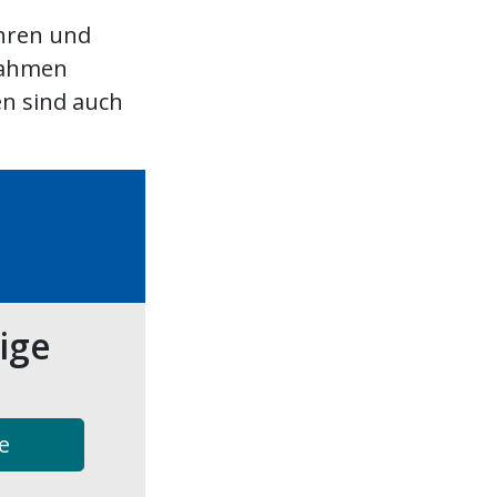
hren und
nahmen
en sind auch
tige
e