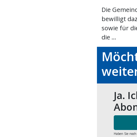
Die Gemein
bewilligt d
sowie für d
die ...
Möcht
weite
Ja. I
Abon
Haben Sie noch