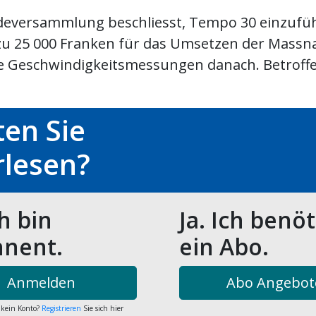
deversammlung beschliesst, Tempo 30 einzufü
azu 25 000 Franken für das Umsetzen der Mass
ie Geschwindigkeitsmessungen danach. Betroff
en Sie
rlesen?
ch bin
Ja. Ich benö
nent.
ein Abo.
Anmelden
Abo Angebot
 kein Konto?
Registrieren
Sie sich hier