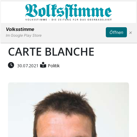
Abonnieren
Anmelden
Volksstimme
×
Öffnen
Im Google Play Store
CARTE BLANCHE
Immobilien
30.07.2021
Politik
Veranstaltungen
Stellen
E-
Paper
App