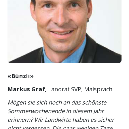
ort
en
Fussball
irk
shockey
«Bünzli»
stal
Markus Graf,
Landrat SVP, Maisprach
Mögen sie sich noch an das schönste
é
Sommerwochenende in diesem Jahr
erinnern? Wir Landwirte haben es sicher
nicht vergessen. Die paar wenigen Tage