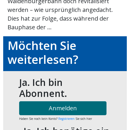
Waldenburgerbahn doch revitalisiert
werden – wie ursprünglich angedacht.
ort
Dies hat zur Folge, dass während der
Bauphase der ...
en
Möchten Sie
Fussball
weiterlesen?
irk
shockey
Ja. Ich bin
stal
Abonnent.
é
Anmelden
Haben Sie noch kein Konto?
Registrieren
Sie sich hier