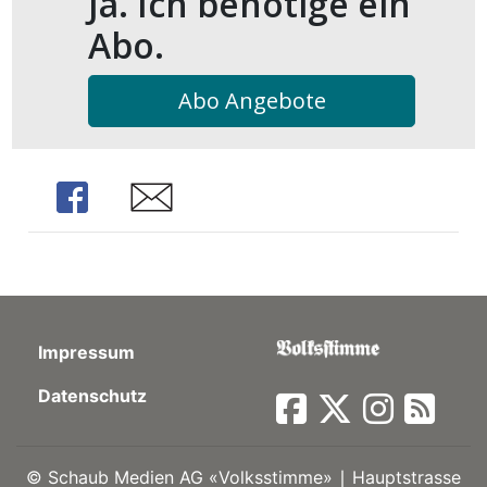
Ja. Ich benötige ein
kalender
ks
Abo.
Abo Angebote
en
Share
Share
Impressum
Datenschutz
©
Schaub Medien AG «Volksstimme» ∣ Hauptstrasse