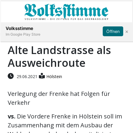
Abonnieren
Anmelden
Volksstimme
×
Öffnen
Im Google Play Store
Alte Landstrasse als
Ausweichroute
Immobilien
Veranstaltungen
29.06.2021
Hölstein
Verlegung der Frenke hat Folgen für
Stellen
Verkehr
E-
vs.
Die Vordere Frenke in Hölstein soll im
Paper
Zusammenhang mit dem Ausbau der
App