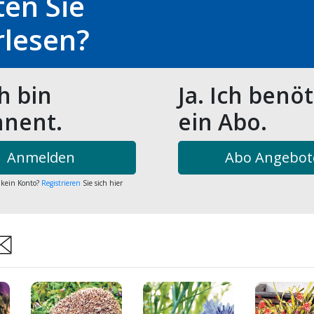
en Sie
rlesen?
ch bin
Ja. Ich benö
nent.
ein Abo.
Anmelden
Abo Angebot
 kein Konto?
Registrieren
Sie sich hier
are