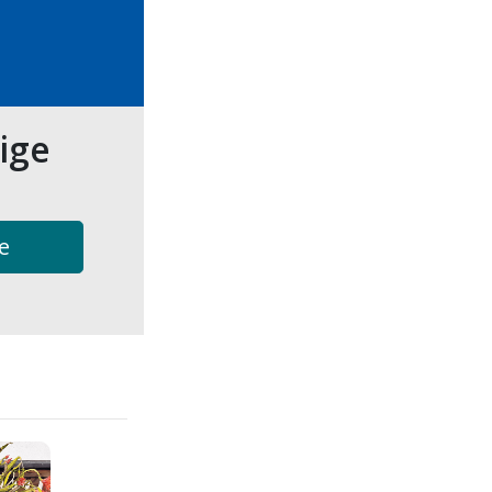
tige
e