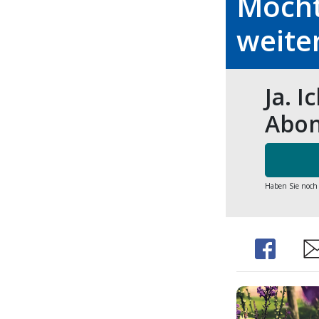
Möcht
weite
Ja. I
Abon
Haben Sie noch
Share
Sh