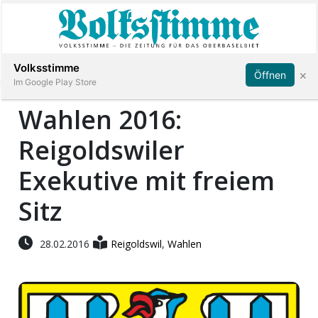
Abonnieren
Anmelden
Volksstimme
×
Öffnen
Im Google Play Store
Wahlen 2016:
Reigoldswiler
Immobilien
Exekutive mit freiem
Veranstaltungen
Sitz
Stellen
28.02.2016
Reigoldswil
,
Wahlen
E-
Paper
App