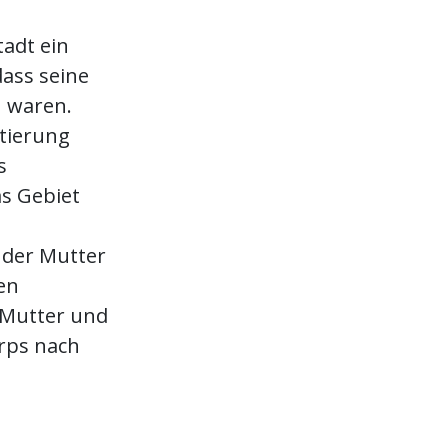
adt ein
dass seine
n waren.
tierung
s
s Gebiet
 der Mutter
en
 Mutter und
rps nach