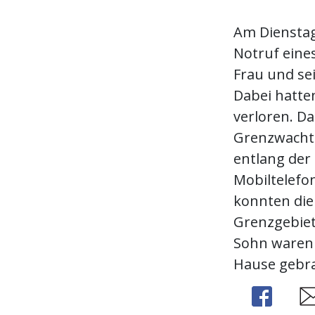
Am Dienstag
Notruf eine
Frau und se
Dabei hatte
verloren. Da
Grenzwachtk
entlang der
Mobiltelefo
konnten die
Grenzgebiet
Sohn waren
Hause gebra
Share
Sh