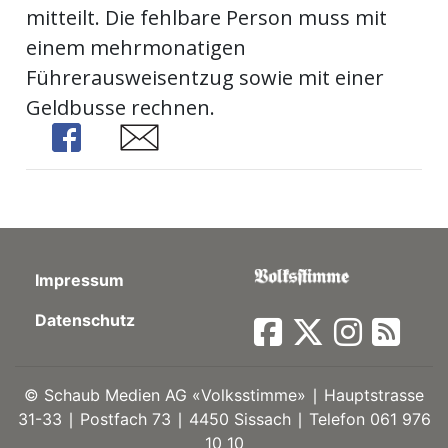
mitteilt. Die fehlbare Person muss mit
ort
einem mehrmonatigen
Führerausweisentzug sowie mit einer
en
Geldbusse rechnen.
Share
Share
Fussball
irk
shockey
stal
Impressum
Datenschutz
é
©
Schaub Medien AG «Volksstimme» ∣ Hauptstrasse
31-33 ∣ Postfach 73 ∣ 4450 Sissach ∣ Telefon 061 976
10 10