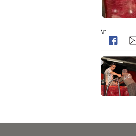
\n
Share
Sh