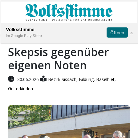
Abonnieren
Anmelden
Volksstimme
×
Öffnen
Im Google Play Store
Skepsis gegenüber
eigenen Noten
Immobilien
Veranstaltungen
30.06.2026
Bezirk Sissach
,
Bildung
,
Baselbiet
,
Gelterkinden
Stellen
E-
Paper
App