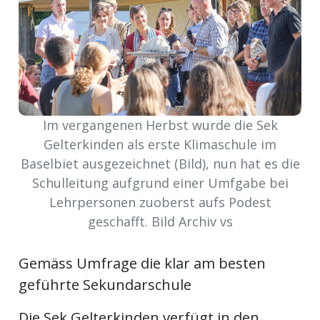
ort
en
Fussball
Im vergangenen Herbst wurde die Sek
Gelterkinden als erste Klimaschule im
irk
Baselbiet ausgezeichnet (Bild), nun hat es die
shockey
Schulleitung aufgrund einer Umfgabe bei
stal
Lehrpersonen zuoberst aufs Podest
geschafft. Bild Archiv vs
Gemäss Umfrage die klar am besten
é
geführte Sekundarschule
Die Sek Gelterkinden verfügt in den