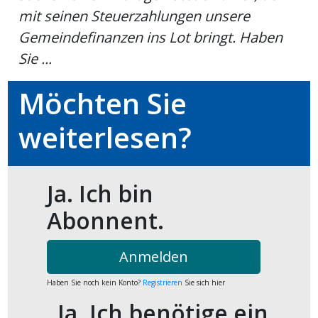
kalender
ks
mit seinen Steuerzahlungen unsere
Gemeindefinanzen ins Lot bringt. Haben
Sie ...
Möchten Sie
en
weiterlesen?
Ja. Ich bin
Abonnent.
Anmelden
Haben Sie noch kein Konto?
Registrieren
Sie sich hier
Ja. Ich benötige ein