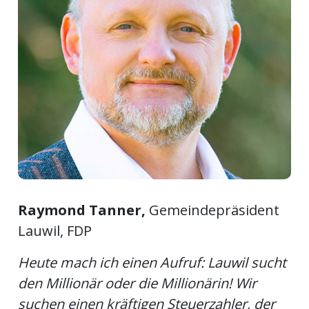
ort
en
Fussball
irk
shockey
stal
Raymond Tanner,
Gemeindepräsident
Lauwil, FDP
é
Heute mach ich einen Aufruf: Lauwil sucht
den Millionär oder die Millionärin! Wir
suchen einen kräftigen Steuerzahler, der