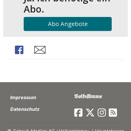
Abo.
Abo Angebote
Share
Share
Impressum
Datenschutz
©
Schaub Medien AG «Volksstimme» ∣ Hauptstrasse