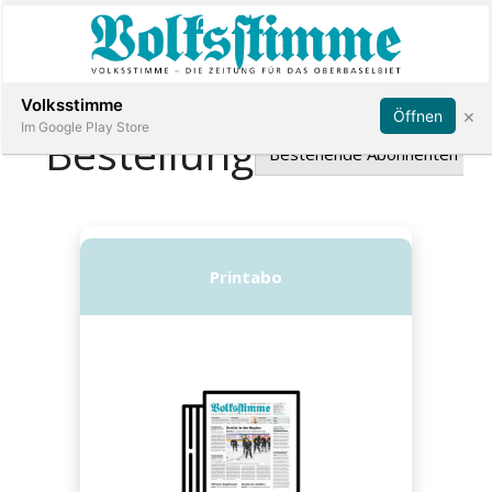
Abonnieren
Anmelden
Volksstimme
×
Öffnen
Im Google Play Store
Immobilien
Veranstaltungen
Stellen
E-
Paper
App