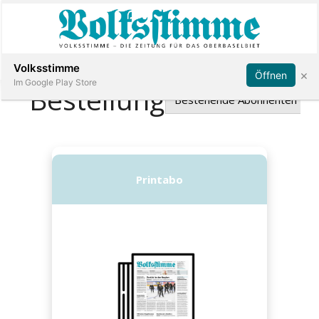
Abonnieren
Anmelden
Volksstimme
×
Öffnen
Im Google Play Store
Immobilien
Veranstaltungen
Stellen
E-
Paper
App