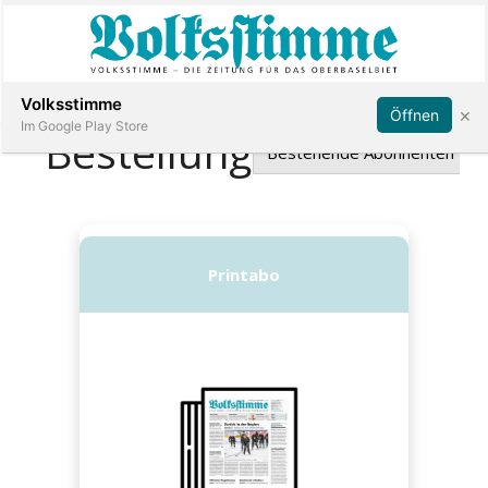
Abonnieren
Anmelden
Volksstimme
×
Öffnen
Im Google Play Store
Immobilien
Veranstaltungen
Stellen
E-
Paper
App