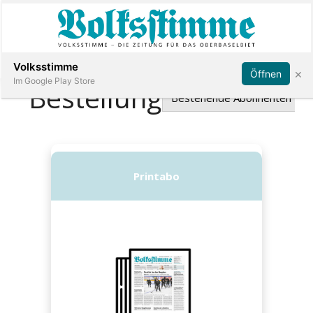
Abonnieren
Anmelden
Volksstimme
×
Öffnen
Im Google Play Store
Immobilien
Veranstaltungen
Stellen
E-
Paper
App