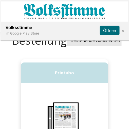
Abonnieren
Anmelden
Volksstimme
×
Öffnen
Im Google Play Store
Immobilien
Veranstaltungen
Stellen
E-
Paper
App