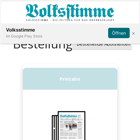
Abonnieren
Anmelden
Volksstimme
×
Öffnen
Im Google Play Store
Immobilien
Veranstaltungen
Stellen
E-
Paper
App