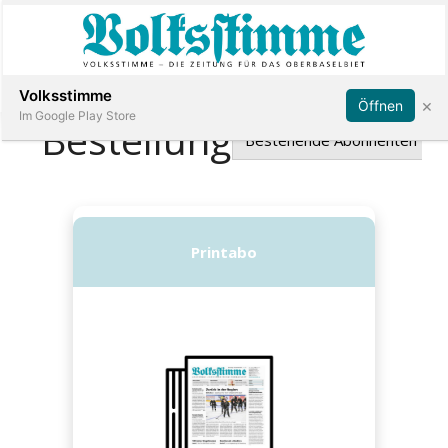
Abonnieren
Anmelden
Volksstimme
×
Öffnen
Im Google Play Store
Immobilien
Veranstaltungen
Stellen
E-
Paper
App