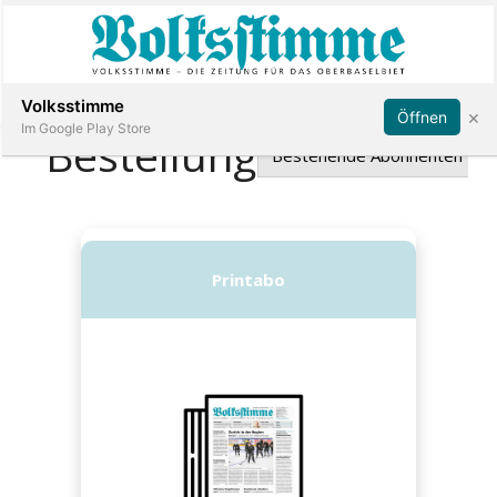
Abonnieren
Anmelden
Volksstimme
×
Öffnen
Im Google Play Store
Immobilien
Veranstaltungen
Stellen
E-
Paper
App