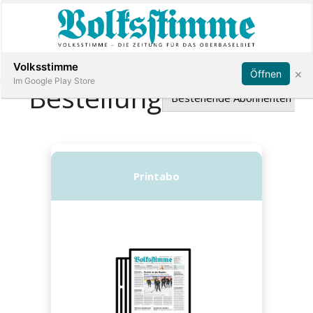
Abonnieren
Anmelden
Volksstimme
×
Öffnen
Im Google Play Store
Immobilien
Veranstaltungen
Stellen
E-
Paper
App