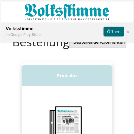
Abonnieren
Anmelden
Volksstimme
×
Öffnen
Im Google Play Store
Immobilien
Veranstaltungen
Stellen
E-
Paper
App