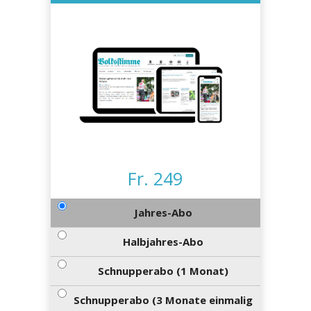
kalender
ks
en