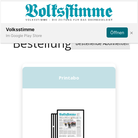
Abonnieren
Anmelden
Volksstimme
×
Öffnen
Im Google Play Store
Immobilien
Veranstaltungen
Stellen
E-
Paper
App