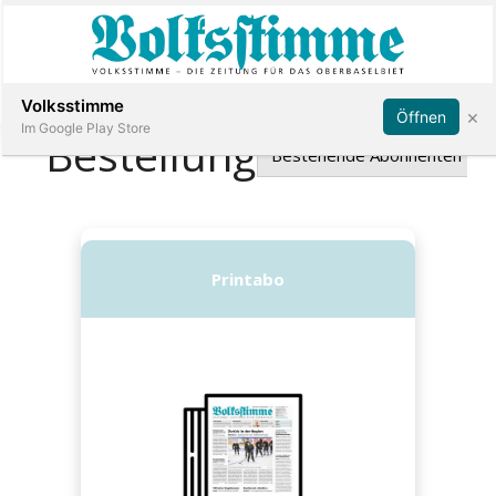
Abonnieren
Anmelden
Volksstimme
×
Öffnen
Im Google Play Store
Immobilien
Veranstaltungen
Stellen
E-
Paper
App