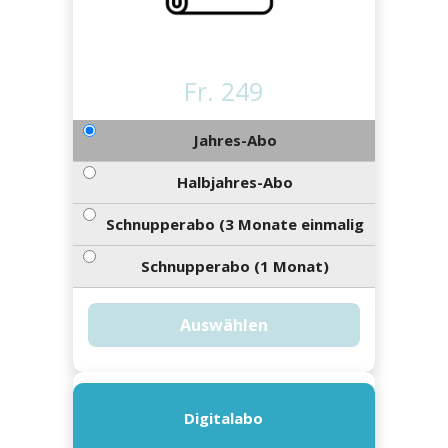
ort
en
Fussball
irk
shockey
stal
é