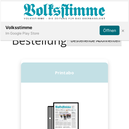
Abonnieren
Anmelden
Volksstimme
×
Öffnen
Im Google Play Store
Immobilien
Veranstaltungen
Stellen
E-
Paper
App