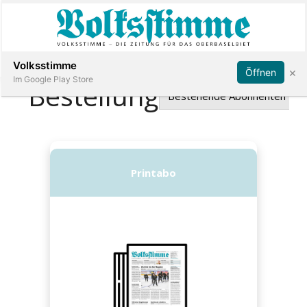
Abonnieren
Anmelden
Volksstimme
×
Öffnen
Im Google Play Store
Immobilien
Veranstaltungen
Stellen
E-
Paper
App