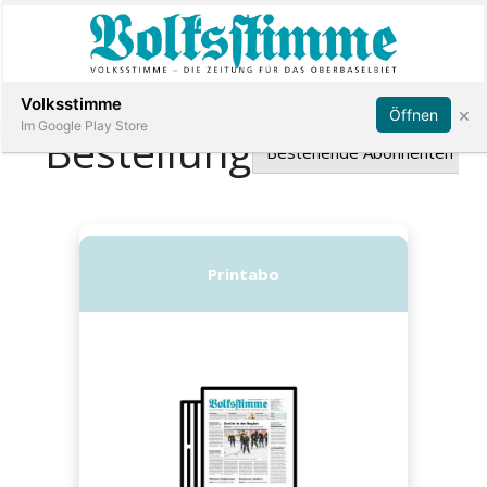
Abonnieren
Anmelden
Volksstimme
×
Öffnen
Im Google Play Store
Immobilien
Veranstaltungen
Stellen
E-
Paper
App