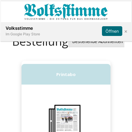
Abonnieren
Anmelden
Volksstimme
×
Öffnen
Im Google Play Store
Immobilien
Veranstaltungen
Stellen
E-
Paper
App