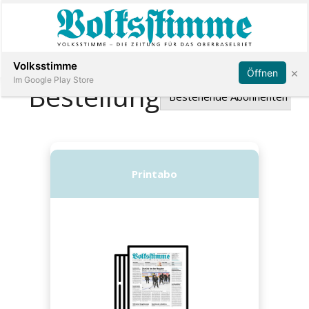
Abonnieren
Anmelden
Volksstimme
×
Öffnen
Im Google Play Store
Immobilien
Veranstaltungen
Stellen
E-
Paper
App