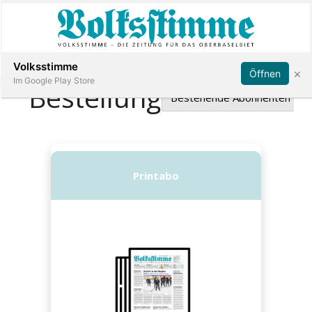
Abonnieren
Anmelden
Volksstimme
×
Öffnen
Im Google Play Store
Immobilien
Veranstaltungen
Stellen
E-
Paper
App