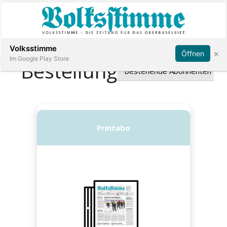
Abonnieren
Anmelden
Volksstimme
×
Öffnen
Im Google Play Store
Immobilien
Veranstaltungen
Stellen
E-
Paper
App