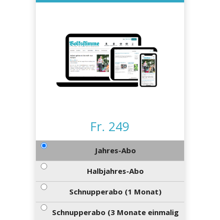
kalender
ks
en