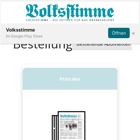
Abonnieren
Anmelden
Volksstimme
×
Öffnen
Im Google Play Store
Immobilien
Veranstaltungen
Stellen
E-
Paper
App