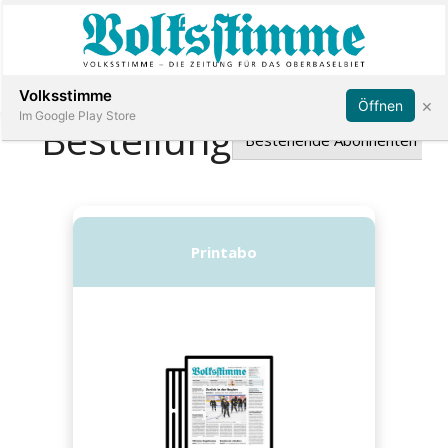
Abonnieren
Anmelden
Volksstimme
×
Öffnen
Im Google Play Store
Immobilien
Veranstaltungen
Stellen
E-
Paper
App