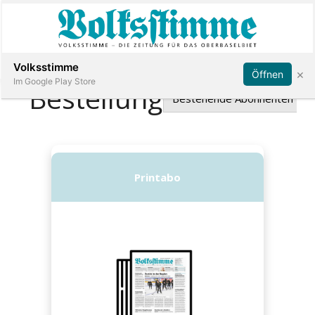
Abonnieren
Anmelden
Volksstimme
×
Öffnen
Im Google Play Store
Immobilien
Veranstaltungen
Stellen
E-
Paper
App