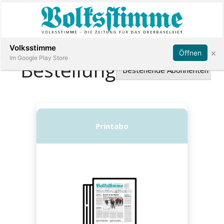
Abonnieren
Anmelden
Volksstimme
×
Öffnen
Im Google Play Store
Immobilien
Veranstaltungen
Stellen
E-
Paper
App