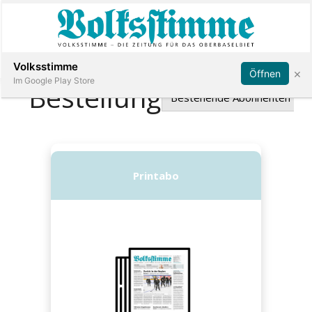
Abonnieren
Anmelden
Volksstimme
×
Öffnen
Im Google Play Store
Immobilien
Veranstaltungen
Stellen
E-
Paper
App