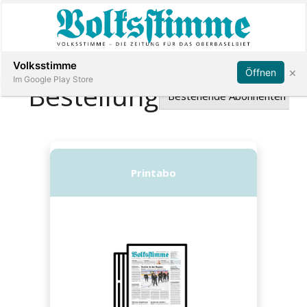
Abonnieren
Anmelden
Volksstimme
×
Öffnen
Im Google Play Store
Immobilien
Veranstaltungen
Stellen
E-
Paper
App