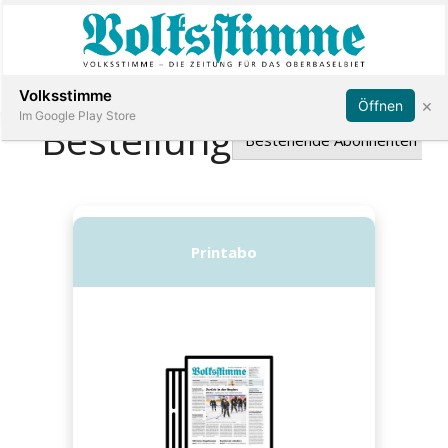
Abonnieren
Anmelden
Volksstimme
×
Öffnen
Im Google Play Store
Immobilien
Veranstaltungen
Stellen
E-
Paper
App