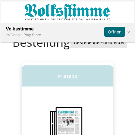
Abonnieren
Anmelden
Volksstimme
×
Öffnen
Im Google Play Store
Immobilien
Veranstaltungen
Stellen
E-
Paper
App