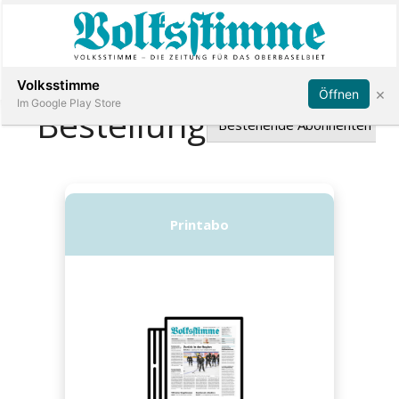
Abonnieren
Anmelden
Volksstimme
×
Öffnen
Im Google Play Store
Immobilien
Veranstaltungen
Stellen
E-
Paper
App