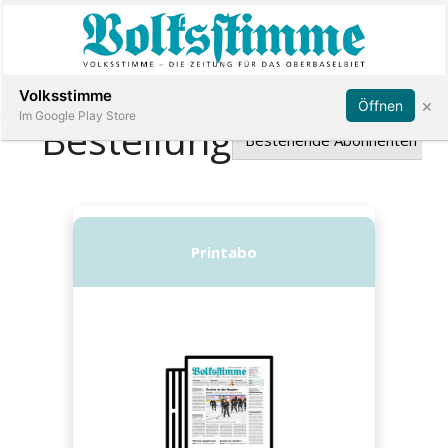
Abonnieren
Anmelden
Volksstimme
×
Öffnen
Im Google Play Store
Immobilien
Veranstaltungen
Stellen
E-
Paper
App