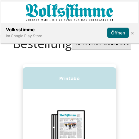
Abonnieren
Anmelden
Volksstimme
×
Öffnen
Im Google Play Store
Immobilien
Veranstaltungen
Stellen
E-
Paper
App