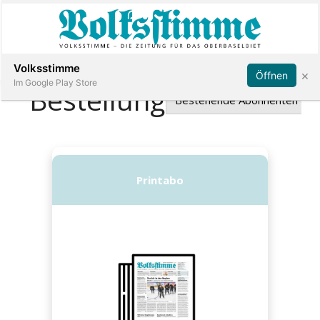
Abonnieren
Anmelden
Volksstimme
×
Öffnen
Im Google Play Store
Immobilien
Veranstaltungen
Stellen
E-
Paper
App